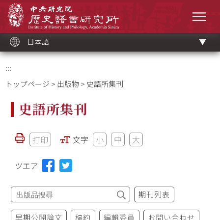
メ
中央研究院歷史語言研究所
イ
メニ
ン
コ
ン
テ
ン
ツ
日本語
ブ
ロ
ッ
ク
:::
トップページ
>
出版物
> 史語所集刊
史語所集刊
打印
文字
小
中
大
ツエア
期刊列表
早期公開論文
稿約
編輯委員
お問い合わせ