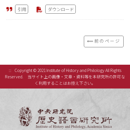
引用
ダウンロード
⟸前のページ
:::
Copyright © 2021 Institute of History and Philology All Rights
Reserved.
当サイト上の画像・文章・資料等を本研究所の許可な
く利用することはお控え下さい。
中央研究