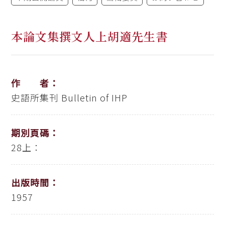
本論文集撰文人上胡適先生書
作 者：
史語所集刊
Bulletin of IHP
期別頁碼：
28上：
出版時間：
1957