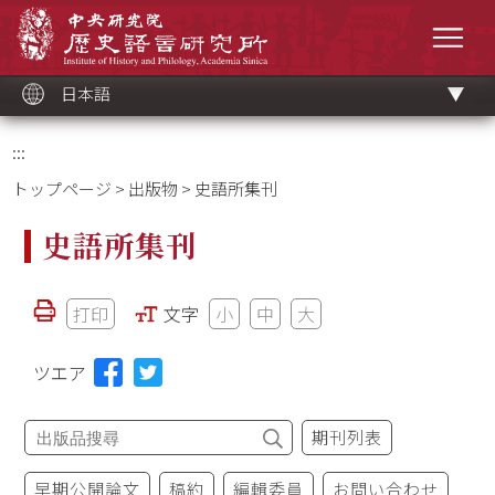
メ
中央研究院歷史語言研究所
イ
メニ
ン
コ
ン
テ
ン
ツ
日本語
ブ
ロ
ッ
ク
:::
トップページ
>
出版物
> 史語所集刊
史語所集刊
打印
文字
小
中
大
ツエア
期刊列表
早期公開論文
稿約
編輯委員
お問い合わせ