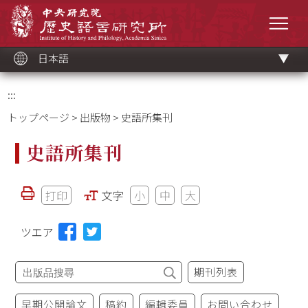
メ
中央研究院歷史語言研究所
イ
メニ
ン
コ
ン
テ
ン
ツ
日本語
ブ
ロ
ッ
ク
:::
トップページ
>
出版物
> 史語所集刊
史語所集刊
打印
文字
小
中
大
ツエア
期刊列表
早期公開論文
稿約
編輯委員
お問い合わせ