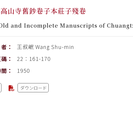
本高山寺舊鈔卷子本莊子殘卷
Old and Incomplete Manuscripts of Chuangtz
王叔岷
Wang Shu-min
者：
22：161-170
頁碼：
1950
時間：
ダウンロード