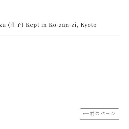
u (莊子) Kept in Kō-zan-zi, Kyoto
⟸前のページ