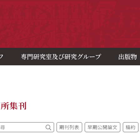
央研究院歷史語言研究所
フ
専門研究室及び研究グループ
出版物
語所集刊
期刊列表
早期公開論文
稿約