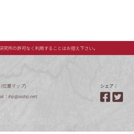
研究所の許可なく利用することはお控え下さい。
(
位置マップ
)
シェア：
ail：
ihp@asihp.net
Facebook
Twit