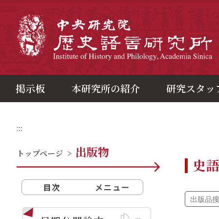
メ
イ
ン
中
コ
ン
テ
ン
ツ
ブ
ロ
ッ
ク
掲示板
本研究所の紹介
研究スタッ
:::
出版物
トップページ
>
史
目次
メニュー