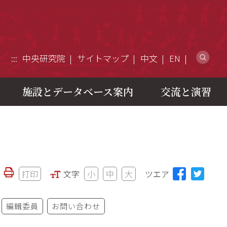
ウ
:::
中央研究院
サイトマップ
中文
EN
施設とデータベース案内
交流と演習
打印
文字
小
中
大
ツエア
編輯委員
お問い合わせ