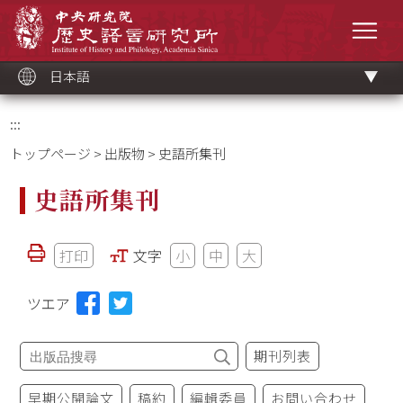
メ
中央研究院歷史語言研究所
イ
メニ
ン
コ
ン
テ
ン
ツ
日本語
ブ
ロ
ッ
ク
:::
トップページ
>
出版物
> 史語所集刊
史語所集刊
打印
文字
小
中
大
ツエア
期刊列表
早期公開論文
稿約
編輯委員
お問い合わせ