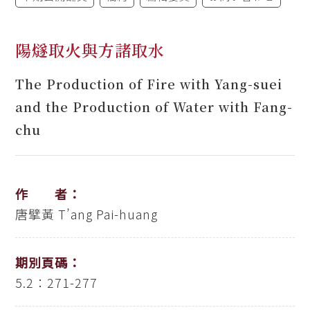
陽燧取火與方諸取水
The Production of Fire with Yang-suei
and the Production of Water with Fang-
chu
作 者：
唐擘黃
T’ang Pai-huang
期別頁碼：
5.2：271-277