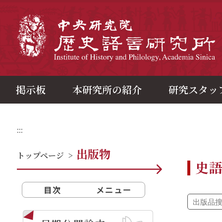
メ
イ
ン
中
コ
ン
テ
ン
ツ
ブ
ロ
ッ
ク
掲示板
本研究所の紹介
研究スタッ
:::
出版物
トップページ
>
史
目次
メニュー