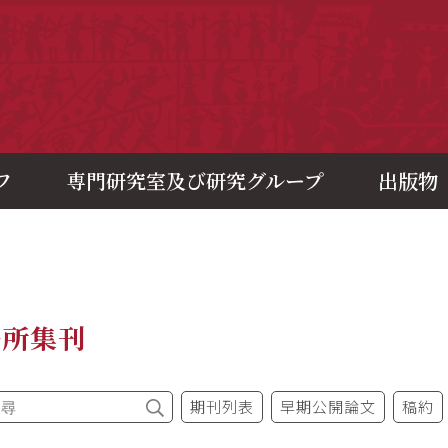
央研究院歷史語言研究所
フ
専門研究室及び研究グループ
出版物
語所集刊
期刊列表
早期公開論文
稿約