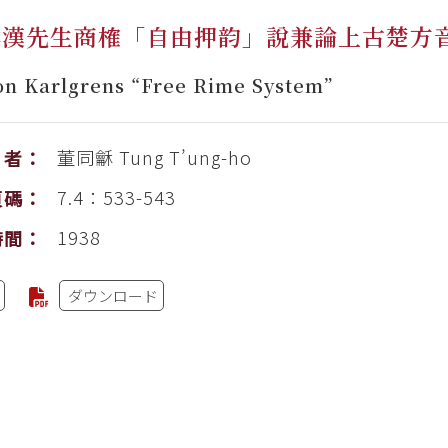
本漢先生商榷「自由押韵」說兼論上古楚方
on Karlgrens “Free Rime System”
董同龢
Tung T’ung-ho
者：
7.4：533-543
頁碼：
1938
時間：
ダウンロード