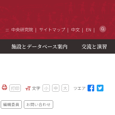
ウ
:::
中央研究院
サイトマップ
中文
EN
施設とデータベース案内
交流と演習
打印
文字
小
中
大
ツエア
編輯委員
お問い合わせ