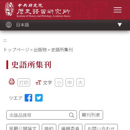
メ
中央研究院歷史語言研究所
イ
メニ
ン
コ
ン
テ
ン
ツ
日本語
ブ
ロ
ッ
ク
:::
トップページ
>
出版物
> 史語所集刊
史語所集刊
打印
文字
小
中
大
ツエア
期刊列表
早期公開論文
稿約
編輯委員
お問い合わせ