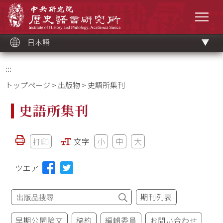
メ
中央研究院歷史語言研究所
イ
メニ
ン
コ
ン
テ
ン
ツ
日本語
ブ
ロ
ッ
ク
:::
トップページ
>
出版物
> 史語所集刊
史語所集刊
打印
文字
小
中
大
ツエア
期刊列表
早期公開論文
稿約
編輯委員
お問い合わせ