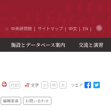
ウ
:::
中央研究院
サイトマップ
中文
EN
施設とデータベース案内
交流と演習
打印
文字
小
中
大
ツエア
編輯委員
お問い合わせ