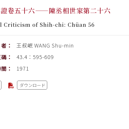
斠證卷五十六——陳丞相世家第二十六
l Criticism of Shih-chi: Chüan 56
王叔岷
WANG Shu-min
者：
43.4：595-609
頁碼：
1971
時間：
ダウンロード