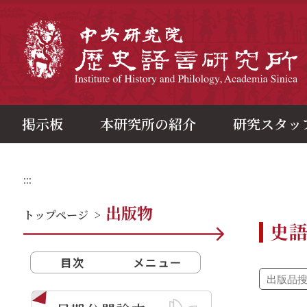
メ
イ
ン
中
コ
ン
テ
ン
ツ
ブ
ロ
ッ
ク
掲示板
本研究所の紹介
研究スタッ
:::
出版物
トップページ
>
史
目次
メニュー