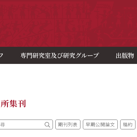
央研究院歷史語言研究所
フ
専門研究室及び研究グループ
出版物
語所集刊
期刊列表
早期公開論文
稿約