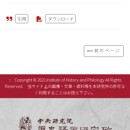
引用
ダウンロード
⟸前のページ
:::
Copyright © 2021 Institute of History and Philology All Rights
Reserved.
当サイト上の画像・文章・資料等を本研究所の許可な
く利用することはお控え下さい。
中央研究