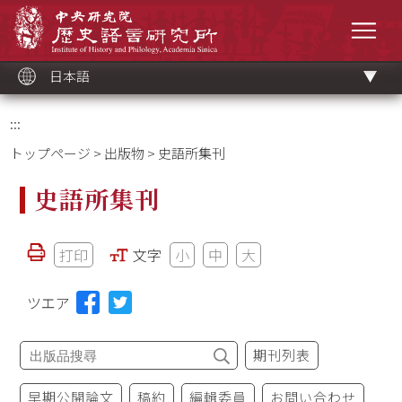
メ
中央研究院歷史語言研究所
イ
メニ
ン
コ
ン
テ
ン
ツ
日本語
ブ
ロ
ッ
ク
:::
トップページ
>
出版物
> 史語所集刊
史語所集刊
打印
文字
小
中
大
ツエア
期刊列表
早期公開論文
稿約
編輯委員
お問い合わせ