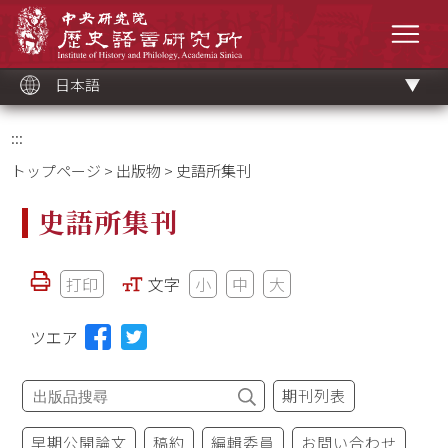
メ
中央研究院歷史語言研究所
イ
メニ
ン
コ
ン
テ
ン
ツ
日本語
ブ
ロ
ッ
ク
:::
トップページ
>
出版物
> 史語所集刊
史語所集刊
打印
文字
小
中
大
ツエア
期刊列表
早期公開論文
稿約
編輯委員
お問い合わせ