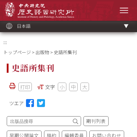
メ
中央研究院歷史語言研究所
イ
メニ
ン
コ
ン
テ
ン
ツ
日本語
ブ
ロ
ッ
ク
:::
トップページ
>
出版物
> 史語所集刊
史語所集刊
打印
文字
小
中
大
ツエア
期刊列表
早期公開論文
稿約
編輯委員
お問い合わせ