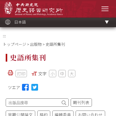
メ
中央研究院歷史語言研究所
イ
メニ
ン
コ
ン
テ
ン
ツ
日本語
ブ
ロ
ッ
ク
:::
トップページ
>
出版物
> 史語所集刊
史語所集刊
打印
文字
小
中
大
ツエア
期刊列表
早期公開論文
稿約
編輯委員
お問い合わせ