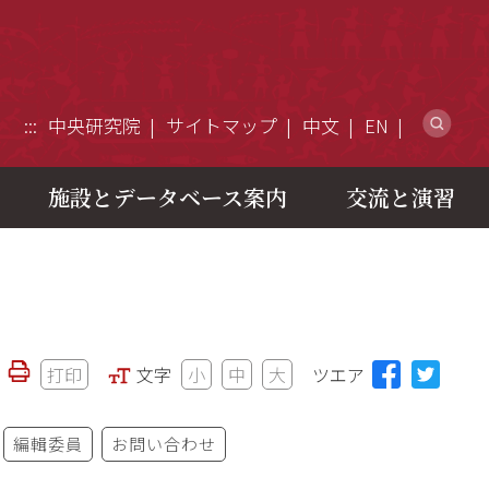
ウ
:::
中央研究院
サイトマップ
中文
EN
施設とデータベース案内
交流と演習
打印
文字
小
中
大
ツエア
編輯委員
お問い合わせ