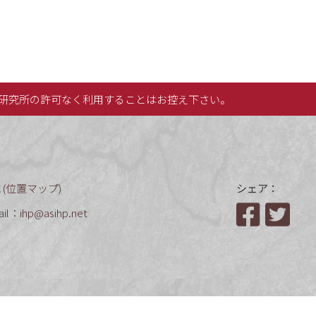
研究所の許可なく利用することはお控え下さい。
(
位置マップ
)
シェア：
ail：
ihp@asihp.net
Facebook
Twit