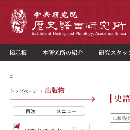
メ
イ
ン
中
コ
ン
テ
ン
ツ
ブ
ロ
ッ
ク
掲示板
本研究所の紹介
研究スタッ
:::
出版物
トップページ
>
史
目次
メニュー