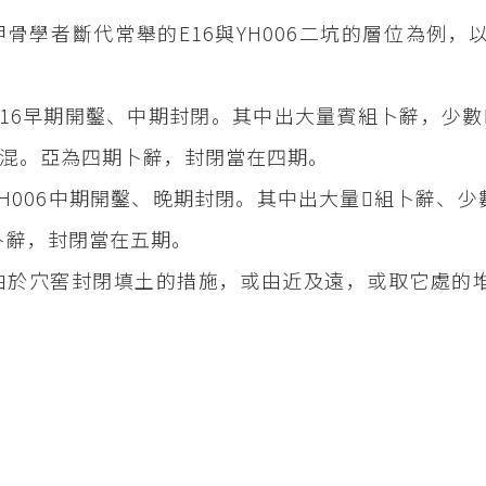
甲骨學者斷代常舉的E16與YH006二坑的層位為例
E16早期開鑿、中期封閉。其中出大量賓組卜辭，少
混。亞為四期卜辭，封閉當在四期。
YH006中期開鑿、晚期封閉。其中出大量組卜辭、
卜辭，封閉當在五期。
由於穴窖封閉填土的措施，或由近及遠，或取它處的