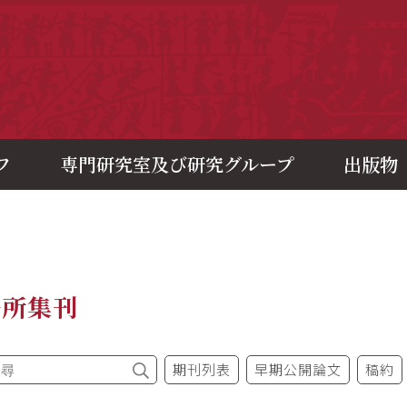
央研究院歷史語言研究所
フ
専門研究室及び研究グループ
出版物
語所集刊
期刊列表
早期公開論文
稿約