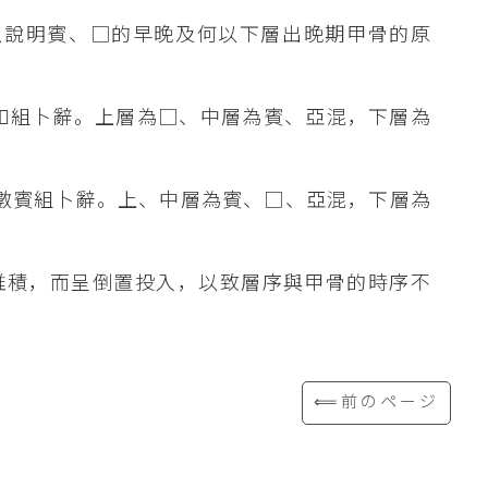
，以說明賓、□的早晚及何以下層出晚期甲骨的原
數組卜辭。上層為□、中層為賓、亞混，下層為
少數賓組卜辭。上、中層為賓、□、亞混，下層為
堆積，而呈倒置投入，以致層序與甲骨的時序不
⟸前のページ