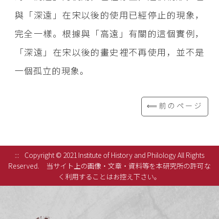
與「深遠」在宋以後的使用已經停止的現象，
完全一樣。根據與「高遠」有關的這個實例，
「深遠」在宋以後的畫史裡不再使用，並不是
一個孤立的現象。
⟸前のページ
:::
Copyright © 2021 Institute of History and Philology All Rights
Reserved.
当サイト上の画像・文章・資料等を本研究所の許可な
く利用することはお控え下さい。