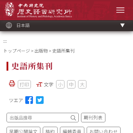
メ
中央研究院歷史語言研究所
イ
メニ
ン
コ
ン
テ
ン
ツ
日本語
ブ
ロ
ッ
ク
:::
トップページ
>
出版物
> 史語所集刊
史語所集刊
打印
文字
小
中
大
ツエア
期刊列表
早期公開論文
稿約
編輯委員
お問い合わせ