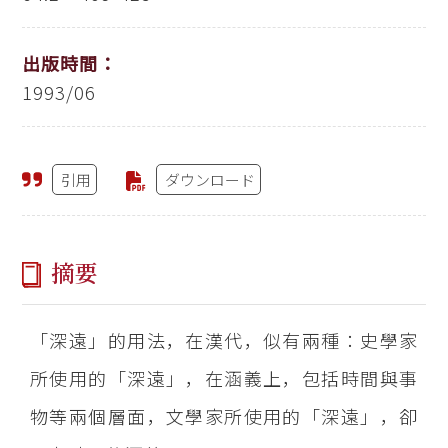
出版時間：
1993/06
引用
ダウンロード
摘要
「深遠」的用法，在漢代，似有兩種：史學家
所使用的「深遠」，在涵義上，包括時間與事
物等兩個層面，文學家所使用的「深遠」，卻