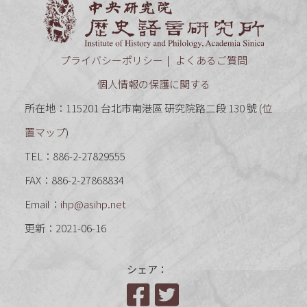
中央研究
プライバシーポリシー
よくあるご質問
個人情報の保護に関する
所在地：115201 台北市南港區 研究院路二段 130 號 (
位
置マップ
)
TEL：886-2-27829555
FAX：886-2-27868834
Email：
ihp@asihp.net
更新：2021-06-16
シェア：
Facebook
Twitter