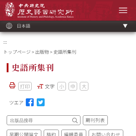
メ
中央研究院歷史語言研究所
イ
メニ
ン
コ
ン
テ
ン
ツ
日本語
ブ
ロ
ッ
ク
:::
トップページ
>
出版物
> 史語所集刊
史語所集刊
打印
文字
小
中
大
ツエア
期刊列表
早期公開論文
稿約
編輯委員
お問い合わせ