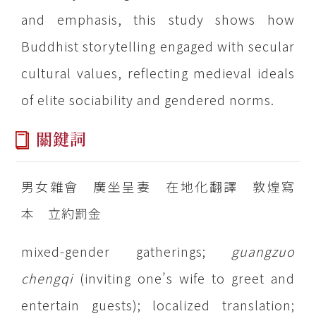
and emphasis, this study shows how
Buddhist storytelling engaged with secular
cultural values, reflecting medieval ideals
of elite sociability and gendered norms.
關鍵詞
男女雜會 廣坐呈妻 在地化翻譯 敦煌寫
本 立約罰金
mixed-gender gatherings;
guangzuo
chengqi
(inviting one’s wife to greet and
entertain guests); localized translation;