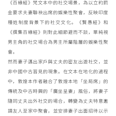
《百緣經》梵文本中的社交場景，為以立約罰
金要求夫妻聯袂出席的娛樂性聚會，反映印度
種姓制度背景下的社交文化。《賢愚經》和
《撰集百緣經》則對此細節避而不談，單純視
男主角的社交場合為男主所屬階層的娛樂性聚
會。
然而妻子邁出家戶與丈夫的密友出遊社交，並
非中國中古習見的現象。在文本在地化的過程
中，敦煌本作者融合了敦煌本地「坐局席」的
傳統及中古時興的「廣坐呈妻」風俗，將妻子
隨同丈夫出外社交的場合，轉變為丈夫特意邀
請友人至家中聚會，並安排妻子出面招待以示