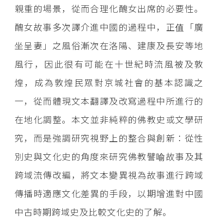
親重的場景，從而合理化醜女出席的必要性。
醜女故事多次譯介進中國的過程中，正值「廣
坐呈妻」之風俗漸次在洛陽、建康及長安等地
風行，因此很有可能在十世紀時流風被及敦
煌，成為敦煌民眾對京城社會的基本認識之
一，從而體現文本翻譯及改寫過程中所進行的
在地化調整。本文並非純粹的佛教史或文學研
究，而是強調研究視野上的整合與創新：從性
別史與文化史的角度來研究佛教譬喻故事及其
跨域流傳改編，將文本變異視為故事進行跨域
傳播時適應文化差異的手段，以期增進對中國
中古時期跨域史及比較文化史的了解。