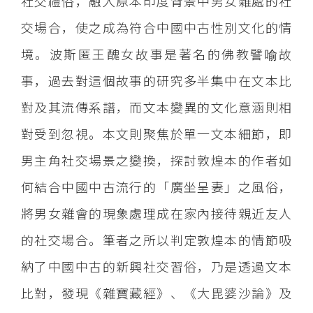
社交禮俗，融入原本印度背景中男女雜處的社
交場合，使之成為符合中國中古性別文化的情
境。波斯匿王醜女故事是著名的佛教譬喻故
事，過去對這個故事的研究多半集中在文本比
對及其流傳系譜，而文本變異的文化意涵則相
對受到忽視。本文則聚焦於單一文本細節，即
男主角社交場景之變換，探討敦煌本的作者如
何結合中國中古流行的「廣坐呈妻」之風俗，
將男女雜會的現象處理成在家內接待親近友人
的社交場合。筆者之所以判定敦煌本的情節吸
納了中國中古的新興社交習俗，乃是透過文本
比對，發現《雜寶藏經》、《大毘婆沙論》及