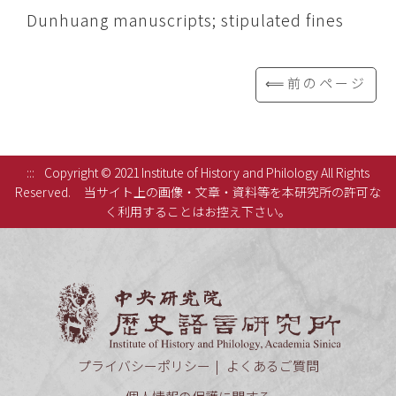
Dunhuang manuscripts; stipulated fines
⟸前のページ
:::
Copyright © 2021 Institute of History and Philology All Rights
Reserved.
当サイト上の画像・文章・資料等を本研究所の許可な
く利用することはお控え下さい。
中央研究
プライバシーポリシー
よくあるご質問