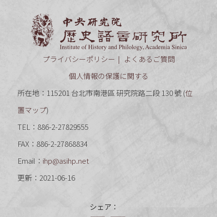
中央研究
プライバシーポリシー
よくあるご質問
個人情報の保護に関する
所在地：115201 台北市南港區 研究院路二段 130 號 (
位
置マップ
)
TEL：886-2-27829555
FAX：886-2-27868834
Email：
ihp@asihp.net
更新：2021-06-16
シェア：