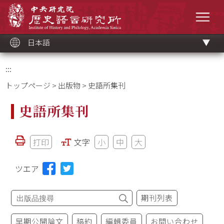
メ
中央研究院歷史語言研究所
イ
メニ
ン
コ
ン
テ
ン
ツ
日本語
ブ
ロ
ッ
ク
:::
トップページ
>
出版物
> 史語所集刊
史語所集刊
打印
文字
小
中
大
ツエア
期刊列表
早期公開論文
稿約
編輯委員
お問い合わせ