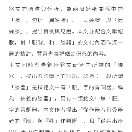
銘文的過濾與分析，為兩周婚姻關係中的
「媵」，包括「異姓媵」、「同姓媵」與「姪
娣媵」，提出實例與見證。本文並配合文獻記
載，對「媵制」和「媵器」的文化內涵作深一
層的檢討，豐富先秦婚姻史研究的內容。
本文同時對青銅器銘文研究中所謂的「媵
器」，提出方法學上的討論，認為：一般所謂
「媵器」是指銘文中有「媵」字的青銅器，稱
為「狹義的媵器」，另有一類銘文中無「媵」
字的青銅器，本文作者提出「從作器者和受器
者的『國』與『姓』作判斷」，和「從共出器
與出土地作判斷」兩個標準，可以作為判斷