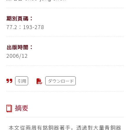
期別頁碼：
77.2：193-278
出版時間：
2006/12
引用
ダウンロード
摘要
本文從兩周有銘銅器著手，透過對大量青銅器