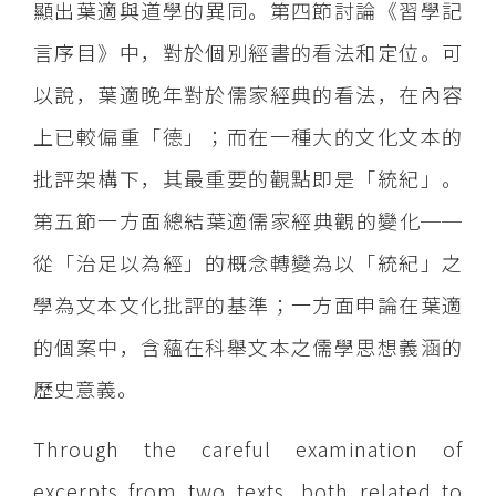
顯出葉適與道學的異同。第四節討論《習學記
言序目》中，對於個別經書的看法和定位。可
以說，葉適晚年對於儒家經典的看法，在內容
上已較偏重「德」；而在一種大的文化文本的
批評架構下，其最重要的觀點即是「統紀」。
第五節一方面總結葉適儒家經典觀的變化──
從「治足以為經」的概念轉變為以「統紀」之
學為文本文化批評的基準；一方面申論在葉適
的個案中，含蘊在科舉文本之儒學思想義涵的
歷史意義。
Through the careful examination of
excerpts from two texts, both related to