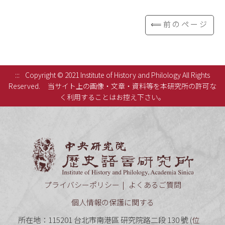
⟸前のページ
:::
Copyright © 2021 Institute of History and Philology All Rights
Reserved.
当サイト上の画像・文章・資料等を本研究所の許可な
く利用することはお控え下さい。
中央研究
プライバシーポリシー
よくあるご質問
個人情報の保護に関する
所在地：115201 台北市南港區 研究院路二段 130 號 (
位