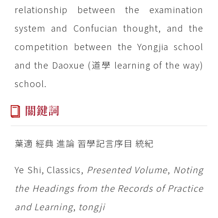
relationship between the examination
system and Confucian thought, and the
competition between the Yongjia school
and the Daoxue (道學 learning of the way)
school.
關鍵詞
葉適 經典 進論 習學記言序目 統紀
Ye Shi, Classics,
Presented Volume
,
Noting
the Headings from the Records of Practice
and Learning
,
tongji