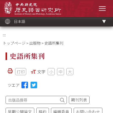
メ
中央研究院歷史語言研究所
イ
メニ
ン
コ
ン
テ
ン
ツ
日本語
ブ
ロ
ッ
ク
:::
トップページ
>
出版物
> 史語所集刊
史語所集刊
打印
文字
小
中
大
ツエア
期刊列表
早期公開論文
稿約
編輯委員
お問い合わせ