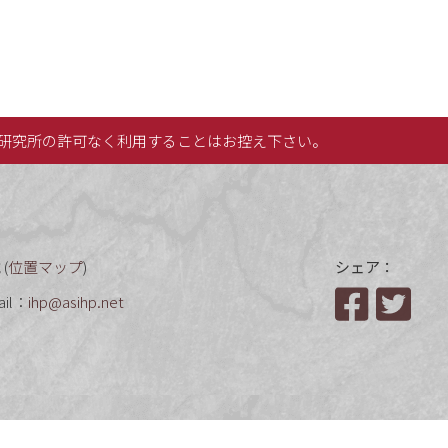
研究所の許可なく利用することはお控え下さい。
(
位置マップ
)
シェア：
ail：
ihp@asihp.net
Facebook
Twit