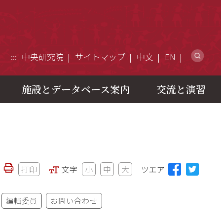
ウ
:::
中央研究院
サイトマップ
中文
EN
施設とデータベース案内
交流と演習
打印
文字
小
中
大
ツエア
編輯委員
お問い合わせ