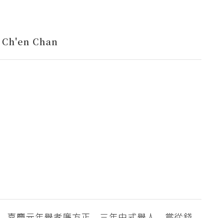
n Ch'en Chan
。嘉慶元年舉孝廉方正，三年中式舉人。嘗從錢