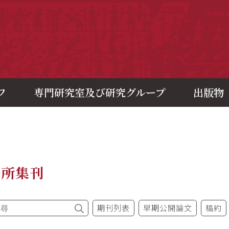
央研究院歷史語言研究所
フ
専門研究室及び研究グループ
出版物
語所集刊
期刊列表
早期公開論文
稿約