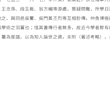
、王念孫、段玉裁、翁方綱等游處，質疑問難，所學日
收之，與同邑吳騫、吳門黃丕烈等互相鈔傳。仲魚博極
嘉學術之羽翼也；惜其書傳行者無多，故近今學者鮮有
，纂為是譜，以為知人論世之資。末附（著述考略），
。