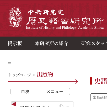
メ
イ
ン
中
コ
ン
テ
ン
ツ
ブ
ロ
ッ
ク
掲示板
本研究所の紹介
研究スタッ
:::
出版物
トップページ
>
史
目次
メニュー