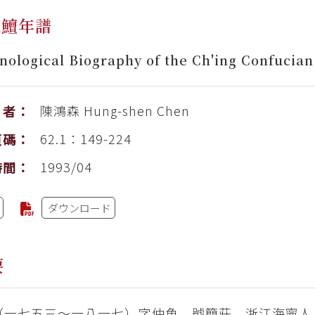
陳鱣年譜
nological Biography of the Ch'ing Confucia
陳鴻森
Hung-shen Chen
者：
62.1：149-224
頁碼：
1993/04
時間：
ダウンロード
要
（一七五三～一八一七）字仲魚，號簡莊，浙江海寧人