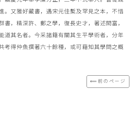
進。又雅好藏書，遇宋元佳槧及罕見之本，不惜
群書，精深許、鄭之學，復長史才，著述閎富，
能道其名者。今采諸籍有關其生平學術者，分年
共考得仲魚撰著六十餘種，或可藉知其學問之概
⟸前のページ