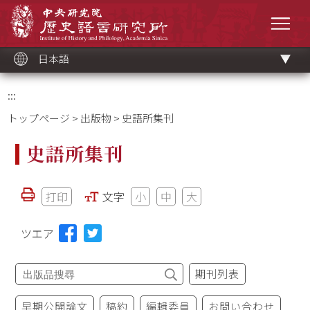
メ
中央研究院歷史語言研究所
イ
メニ
ン
コ
ン
テ
ン
ツ
日本語
ブ
ロ
ッ
ク
:::
トップページ
>
出版物
> 史語所集刊
史語所集刊
打印
文字
小
中
大
ツエア
期刊列表
早期公開論文
稿約
編輯委員
お問い合わせ