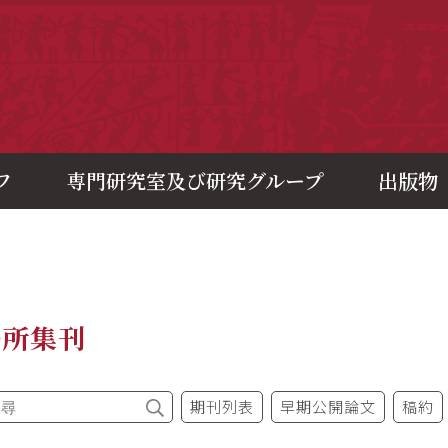
央研究院歷史語言研究所
フ
専門研究室及び研究グループ
出版物
語所集刊
期刊列表
早期公開論文
稿約