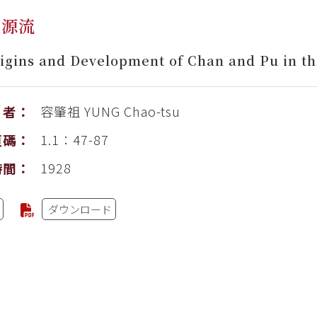
的源流
igins and Development of Chan and Pu in th
容肇祖
YUNG Chao-tsu
者：
1.1：47-87
頁碼：
1928
時間：
ダウンロード