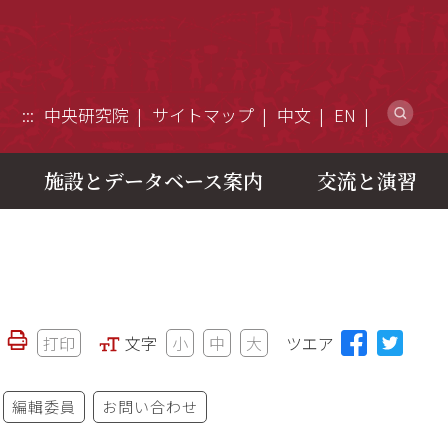
ウ
:::
中央研究院
サイトマップ
中文
EN
施設とデータベース案内
交流と演習
打印
文字
小
中
大
ツエア
編輯委員
お問い合わせ