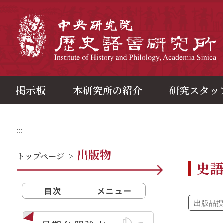
メ
イ
ン
中
コ
ン
テ
ン
ツ
ブ
ロ
ッ
ク
掲示板
本研究所の紹介
研究スタッ
:::
出版物
トップページ
>
史
目次
メニュー