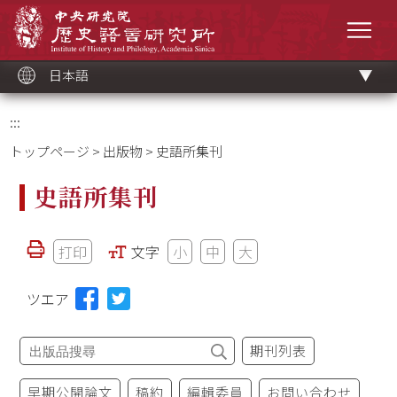
メ
中央研究院歷史語言研究所
イ
メニ
ン
コ
ン
テ
ン
ツ
日本語
ブ
ロ
ッ
ク
:::
トップページ
>
出版物
> 史語所集刊
史語所集刊
打印
文字
小
中
大
ツエア
期刊列表
早期公開論文
稿約
編輯委員
お問い合わせ