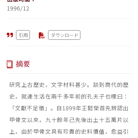
1996/12
引用
ダウンロード
摘要
研究上古歷史，文字材料甚少。談到商代的歷
史，就連生活在兩千多年前的孔夫子也嘆曰：
「文獻不足徵」。自1899年王懿榮首先辨認出
甲骨文以來，九十餘年己先後出土十五萬片以
上，由於甲骨文具有珍貴的史料價值，愈益引