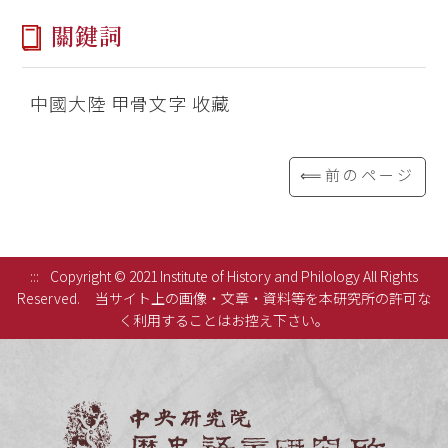
關鍵詞
中國大陸 甲骨文字 收藏
⟸前のページ
:::
Copyright © 2021 Institute of History and Philology All Rights
Reserved.
当サイト上の画像・文章・資料等を本研究所の許可な
く利用することはお控え下さい。
中央研究