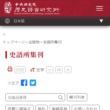
メ
中央研究院歷史語言研究所
イ
メニ
ン
コ
ン
テ
ン
ツ
日本語
ブ
ロ
ッ
ク
:::
トップページ
>
出版物
> 史語所集刊
史語所集刊
打印
文字
小
中
大
ツエア
期刊列表
早期公開論文
稿約
編輯委員
お問い合わせ