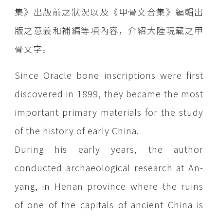
集》出版前之狀況以及《甲骨文合集》編輯出
版之意義和補編等項內容，介紹大陸現藏之甲
骨文字。
Since Oracle bone inscriptions were first
discovered in 1899, they became the most
important primary materials for the study
of the history of early China.
During his early years, the author
conducted archaeological research at An-
yang, in Henan province where the ruins
of one of the capitals of ancient China is