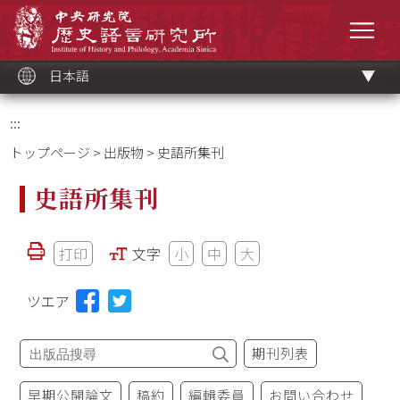
メ
中央研究院歷史語言研究所
イ
メニ
ン
コ
ン
テ
ン
ツ
日本語
ブ
ロ
ッ
ク
:::
トップページ
>
出版物
> 史語所集刊
史語所集刊
打印
文字
小
中
大
ツエア
期刊列表
早期公開論文
稿約
編輯委員
お問い合わせ