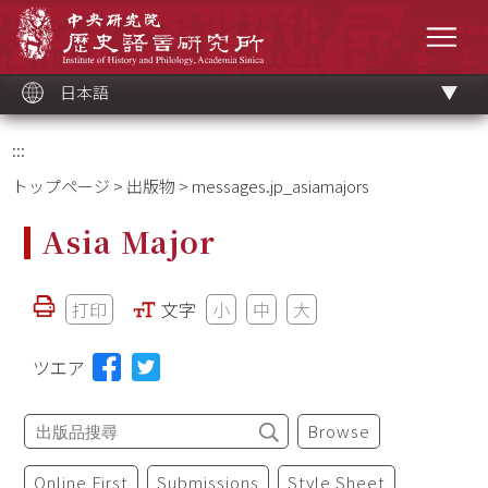
メ
中央研究院歷史語言研究所
イ
メニ
ン
コ
ン
テ
ン
ツ
日本語
ブ
ロ
ッ
ク
:::
トップページ
>
出版物
> messages.jp_asiamajors
Asia Major
打印
文字
小
中
大
ツエア
Browse
Online First
Submissions
Style Sheet