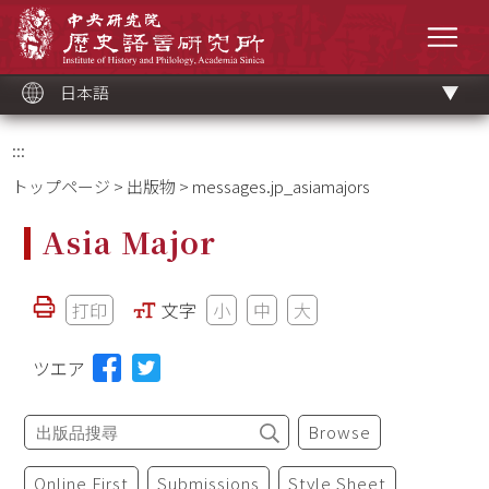
メ
中央研究院歷史語言研究所
イ
メニ
ン
コ
ン
テ
ン
ツ
日本語
ブ
ロ
ッ
ク
:::
トップページ
>
出版物
> messages.jp_asiamajors
Asia Major
打印
文字
小
中
大
ツエア
Browse
Online First
Submissions
Style Sheet