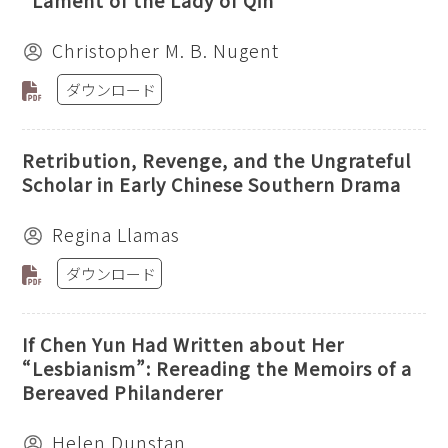
“Lament of the Lady of Qin”
Christopher M. B. Nugent
ダウンロード
Retribution, Revenge, and the Ungrateful
Scholar in Early Chinese Southern Drama
Regina Llamas
ダウンロード
If Chen Yun Had Written about Her
“Lesbianism”: Rereading the Memoirs of a
Bereaved Philanderer
Helen Dunstan