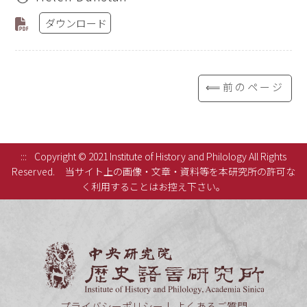
ダウンロード
⟸前のページ
:::
Copyright © 2021 Institute of History and Philology All Rights
Reserved.
当サイト上の画像・文章・資料等を本研究所の許可な
く利用することはお控え下さい。
中央研究
プライバシーポリシー
よくあるご質問