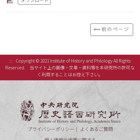
⟸前のページ
:::
Copyright © 2021 Institute of History and Philology All Rights
Reserved.
当サイト上の画像・文章・資料等を本研究所の許可な
く利用することはお控え下さい。
中央研究
プライバシーポリシー
よくあるご質問
個人情報の保護に関する