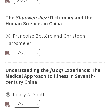
ダウンロード
The
Shuowen Jiezi
Dictionary and the
Human Sciences in China
Francoise Bottéro and Christoph
Harbsmeier
ダウンロード
Understanding the
jiaoqi
Experience: The
Medical Approach to Illness in Seventh-
century China
Hilary A. Smith
ダウンロード