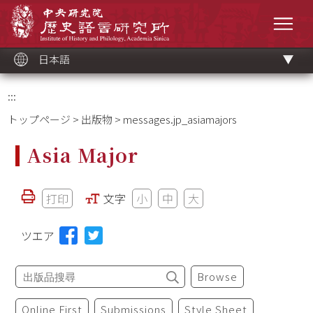
メ
中央研究院歷史語言研究所
イ
メニ
ン
コ
ン
テ
ン
ツ
日本語
ブ
ロ
ッ
ク
:::
トップページ
>
出版物
> messages.jp_asiamajors
Asia Major
打印
文字
小
中
大
ツエア
Browse
Online First
Submissions
Style Sheet