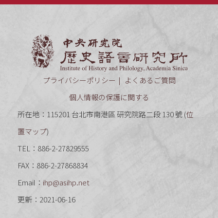
中央研究
プライバシーポリシー
よくあるご質問
個人情報の保護に関する
所在地：115201 台北市南港區 研究院路二段 130 號 (
位
置マップ
)
TEL：886-2-27829555
FAX：886-2-27868834
Email：
ihp@asihp.net
更新：2021-06-16