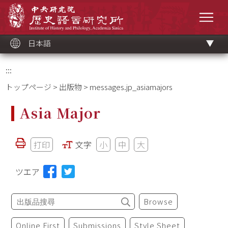
メ
中央研究院歷史語言研究所
イ
メニ
ン
コ
ン
テ
ン
ツ
日本語
ブ
ロ
ッ
ク
:::
トップページ
>
出版物
> messages.jp_asiamajors
Asia Major
打印
文字
小
中
大
ツエア
Browse
Online First
Submissions
Style Sheet