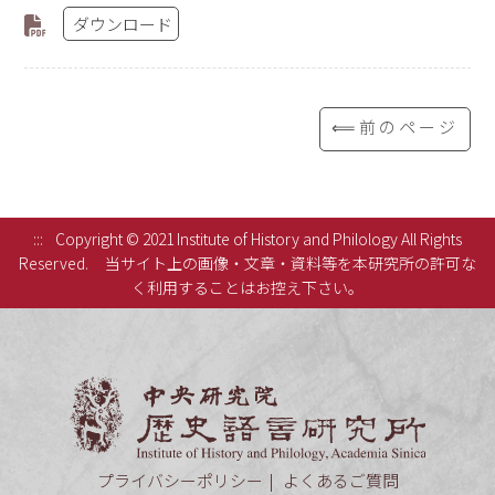
ダウンロード
⟸前のページ
:::
Copyright © 2021 Institute of History and Philology All Rights
Reserved.
当サイト上の画像・文章・資料等を本研究所の許可な
く利用することはお控え下さい。
中央研究
プライバシーポリシー
よくあるご質問