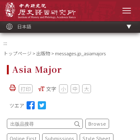
メ
中央研究院歷史語言研究所
イ
メニ
ン
コ
ン
テ
ン
ツ
日本語
ブ
ロ
ッ
ク
:::
トップページ
>
出版物
> messages.jp_asiamajors
Asia Major
打印
文字
小
中
大
ツエア
Browse
Online First
Submissions
Style Sheet