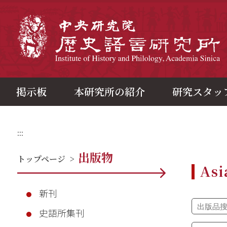
メ
イ
ン
中
コ
ン
テ
ン
ツ
ブ
ロ
ッ
ク
掲示板
本研究所の紹介
研究スタッ
:::
出版物
トップページ
>
Asi
新刊
史語所集刊