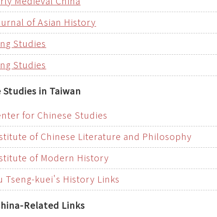
rly Medieval China
urnal of Asian History
ng Studies
ng Studies
 Studies in Taiwan
nter for Chinese Studies
stitute of Chinese Literature and Philosophy
stitute of Modern History
u Tseng-kuei's History Links
hina-Related Links