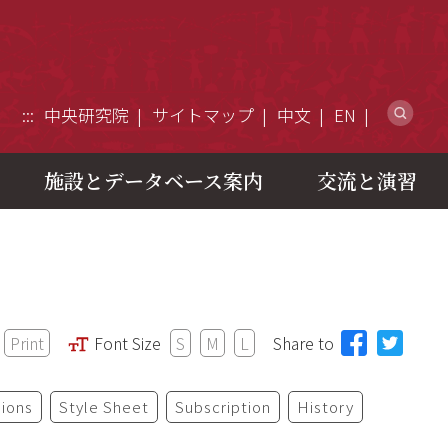
ウ
:::
中央研究院
サイトマップ
中文
EN
施設とデータベース案内
交流と演習
Print
Font Size
S
M
L
Share to
ions
Style Sheet
Subscription
History