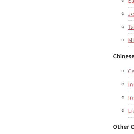
Ea
Jo
Ta
Mi
Chinese
Ce
In
In
Li
Other C