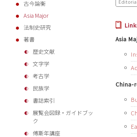
Editori
古今論衡
Asia Major
Link
法制史研究
Asia Ma
著書
歴史文献
In
文字学
A
考古学
China-r
民族学
Bu
書誌索引
展覧会図録・ガイドブッ
Ch
ク
Ea
傅斯年講座