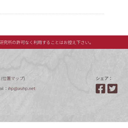
研究所の許可なく利用することはお控え下さい。
(
位置マップ
)
シェア：
ail：
ihp@asihp.net
Facebook
Twit