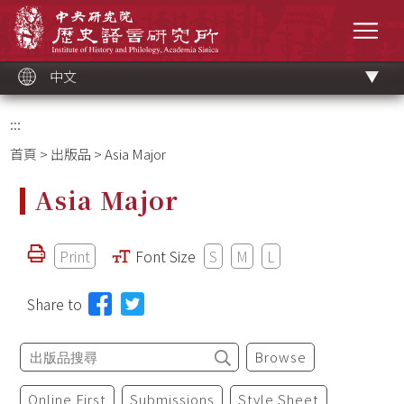
跳
中央研究院歷史語言研究所
到
選單
主
要
內
容
區
塊
中文
:::
首頁
>
出版品
> Asia Major
Asia Major
Print
Font Size
S
M
L
Share to
Browse
Online First
Submissions
Style Sheet