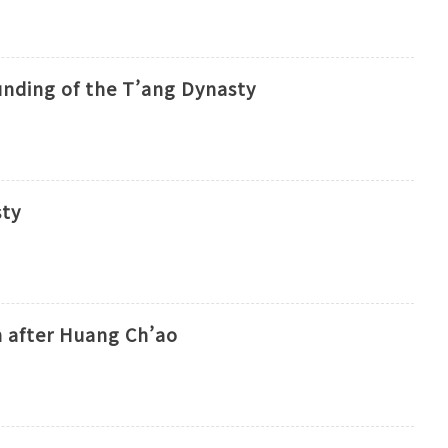
unding of the T’ang Dynasty
sty
n after Huang Ch’ao