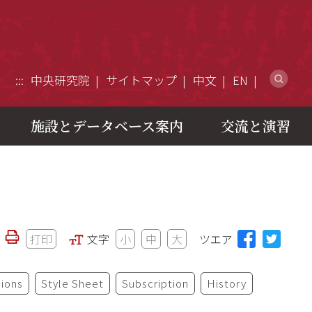
ウ
:::
中央研究院
サイトマップ
中文
EN
施設とデータベース案内
交流と演習
打印
文字
小
中
大
ツエア
ions
Style Sheet
Subscription
History