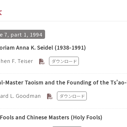
次
 7, part 1, 1994
riam Anna K. Seidel (1938-1991)
hen F. Teiser
ダウンロード
al-Master Taoism and the Founding of the Ts’ao
ard L. Goodman
ダウンロード
 Fools and Chinese Masters (Holy Fools)