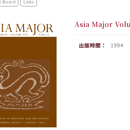
al Board
Links
Asia Major Volu
1994
出版時間：