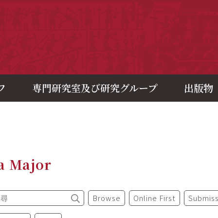
央研究院歷史語言研究所
フ
専門研究室及び研究グループ
出版物
a Major
Browse
Online First
Submiss