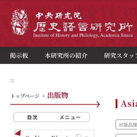
メ
イ
ン
中
コ
ン
テ
ン
ツ
ブ
ロ
ッ
ク
掲示板
本研究所の紹介
研究スタッ
:::
出版物
トップページ
>
Asi
目次
メニュー