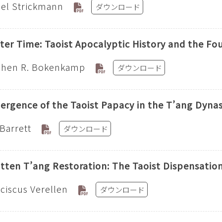
el Strickmann
ダウンロード
ter Time: Taoist Apocalyptic History and the Fo
phen R. Bokenkamp
ダウンロード
rgence of the Taoist Papacy in the T’ang Dyna
 Barrett
ダウンロード
tten T’ang Restoration: The Taoist Dispensatio
ciscus Verellen
ダウンロード