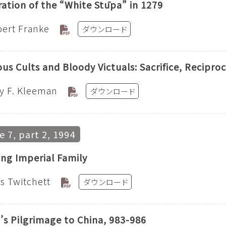
ation of the “White Stūpa” in 1279
ert Franke
ダウンロード
ous Cults and Bloody Victuals: Sacrifice, Reciproc
y F. Kleeman
ダウンロード
 7, part 2, 1994
ng Imperial Family
s Twitchett
ダウンロード
s Pilgrimage to China, 983-986