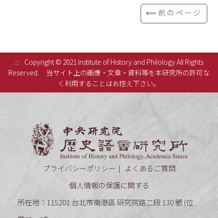
⟸前のページ
:::
Copyright © 2021 Institute of History and Philology All Rights
Reserved.
当サイト上の画像・文章・資料等を本研究所の許可な
く利用することはお控え下さい。
中央研究
プライバシーポリシー
よくあるご質問
個人情報の保護に関する
所在地：115201 台北市南港區 研究院路二段 130 號 (
位