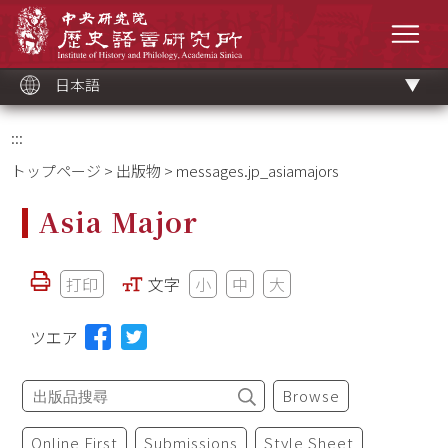
メ
中央研究院歷史語言研究所
イ
メニ
ン
コ
ン
テ
ン
ツ
日本語
ブ
ロ
ッ
ク
:::
トップページ
>
出版物
> messages.jp_asiamajors
Asia Major
打印
文字
小
中
大
ツエア
Browse
Online First
Submissions
Style Sheet