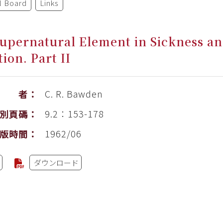
al Board
Links
upernatural Element in Sickness a
tion. Part II
C. R. Bawden
作 者：
9.2：153-178
別頁碼：
1962/06
版時間：
ダウンロード