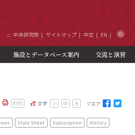
ウ
:::
中央研究院
サイトマップ
中文
EN
施設とデータベース案内
交流と演習
打印
文字
小
中
大
ツエア
ions
Style Sheet
Subscription
History