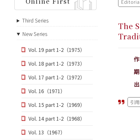
Online First
Editori
Third Series
The S
New Series
Tradi
Vol. 19 part 1-2（1975）
Vol. 18 part 1-2（1973）
期
Vol. 17 part 1-2（1972）
出
Vol. 16（1971）
引用
Vol. 15 part 1-2（1969）
Vol. 14 part 1-2（1968）
Vol. 13（1967）