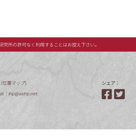
研究所の許可なく利用することはお控え下さい。
(
位置マップ
)
シェア：
ail：
ihp@asihp.net
Facebook
Twit