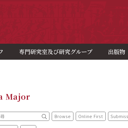
央研究院歷史語言研究所
フ
専門研究室及び研究グループ
出版物
a Major
Browse
Online First
Submiss