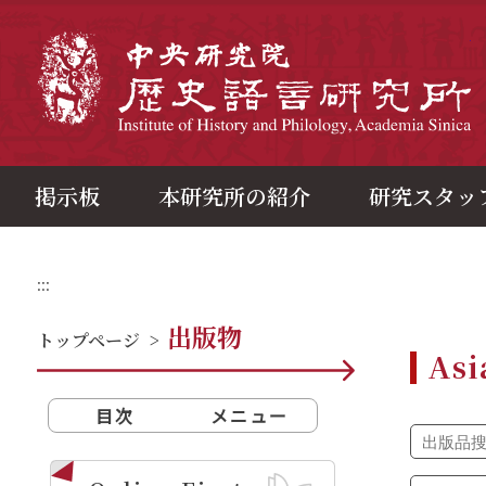
メ
イ
ン
中
コ
ン
テ
ン
ツ
ブ
ロ
ッ
ク
掲示板
本研究所の紹介
研究スタッ
:::
出版物
トップページ
>
Asi
目次
メニュー