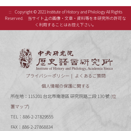
:::
Copyright © 2021 Institute of History and Philology All Rights
Reserved.
当サイト上の画像・文章・資料等を本研究所の許可な
く利用することはお控え下さい。
中央研究
プライバシーポリシー
よくあるご質問
個人情報の保護に関する
所在地：115201 台北市南港區 研究院路二段 130 號 (
位
置マップ
)
TEL：886-2-27829555
FAX：886-2-27868834