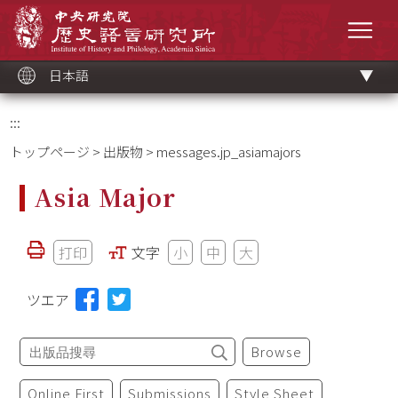
メ
中央研究院歷史語言研究所
イ
メニ
ン
コ
ン
テ
ン
ツ
日本語
ブ
ロ
ッ
ク
:::
トップページ
>
出版物
> messages.jp_asiamajors
Asia Major
打印
文字
小
中
大
ツエア
Browse
Online First
Submissions
Style Sheet