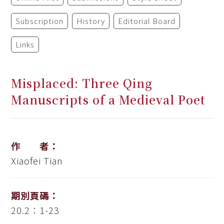
Subscription
History
Editorial Board
Links
Misplaced: Three Qing
Manuscripts of a Medieval Poet
作 者：
Xiaofei Tian
期別頁碼：
20.2：1-23