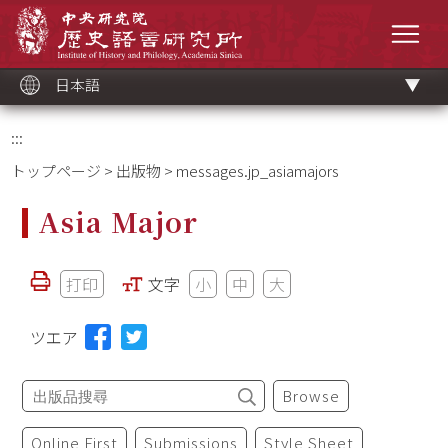
メ
中央研究院歷史語言研究所
イ
メニ
ン
コ
ン
テ
ン
ツ
日本語
ブ
ロ
ッ
ク
:::
トップページ
>
出版物
> messages.jp_asiamajors
Asia Major
打印
文字
小
中
大
ツエア
Browse
Online First
Submissions
Style Sheet