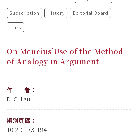
Subscription
History
Editorial Board
Links
On Mencius’Use of the Method
of Analogy in Argument
作 者：
D. C. Lau
期別頁碼：
10.2：173-194