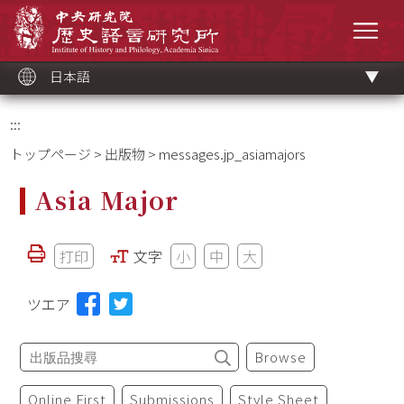
メ
中央研究院歷史語言研究所
イ
メニ
ン
コ
ン
テ
ン
ツ
日本語
ブ
ロ
ッ
ク
:::
トップページ
>
出版物
> messages.jp_asiamajors
Asia Major
打印
文字
小
中
大
ツエア
Browse
Online First
Submissions
Style Sheet