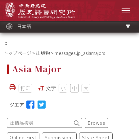
メ
中央研究院歷史語言研究所
イ
メニ
ン
コ
ン
テ
ン
ツ
日本語
ブ
ロ
ッ
ク
:::
トップページ
>
出版物
> messages.jp_asiamajors
Asia Major
打印
文字
小
中
大
ツエア
Browse
Online First
Submissions
Style Sheet