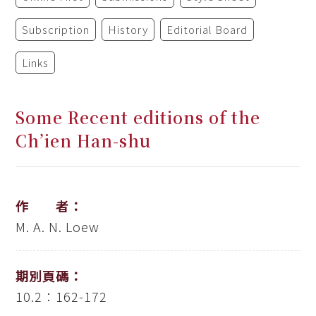
Subscription
History
Editorial Board
Links
Some Recent editions of the
Ch’ien Han-shu
作 者：
M. A. N. Loew
期別頁碼：
10.2：162-172