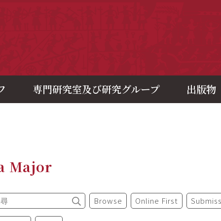
央研究院歷史語言研究所
フ
専門研究室及び研究グループ
出版物
a Major
Browse
Online First
Submiss