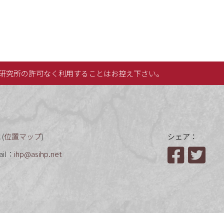
研究所の許可なく利用することはお控え下さい。
(
位置マップ
)
シェア：
ail：
ihp@asihp.net
Facebook
Twit