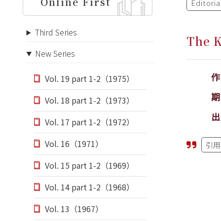
Online First
Editori
Third Series
The 
New Series
Vol. 19 part 1-2（1975）
期
Vol. 18 part 1-2（1973）
出
Vol. 17 part 1-2（1972）
Vol. 16（1971）
引用
Vol. 15 part 1-2（1969）
Vol. 14 part 1-2（1968）
Vol. 13（1967）