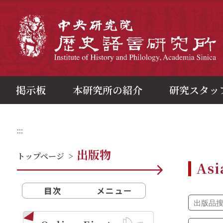
メ
イ
ン
中
コ
ン
テ
ン
ツ
ブ
ロ
ッ
ク
掲示板
本研究所の紹介
研究スタッ
:::
出版物
トップページ
>
Asi
目次
メニュー