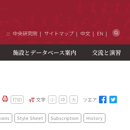
ウ
:::
中央研究院
サイトマップ
中文
EN
施設とデータベース案内
交流と演習
打印
文字
小
中
大
ツエア
ions
Style Sheet
Subscription
History