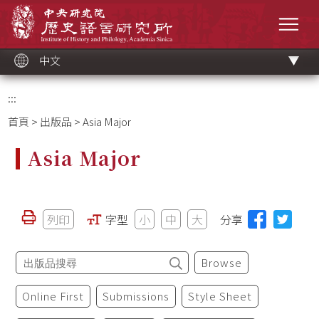
跳
中央研究院歷史語言研究所
到
選單
主
要
內
容
區
塊
中文
:::
首頁
>
出版品
> Asia Major
Asia Major
列印
字型
小
中
大
分享
Browse
Online First
Submissions
Style Sheet