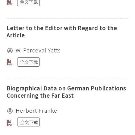
全文下載
Letter to the Editor with Regard to the
Article
W. Perceval Yetts
全文下載
Biographical Data on German Publications
Concerning the Far East
Herbert Franke
全文下載