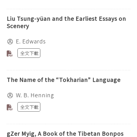
Liu Tsung-yüan and the Earliest Essays on
Scenery
E. Edwards
全文下載
The Name of the “Tokharian” Language
W. B. Henning
全文下載
gZer Myig, A Book of the Tibetan Bonpos