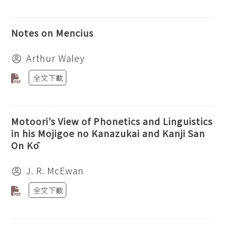
Notes on Mencius
Arthur Waley
全文下載
Motoori’s View of Phonetics and Linguistics
in his Mojigoe no Kanazukai and Kanji San
On Kō
J. R. McEwan
全文下載