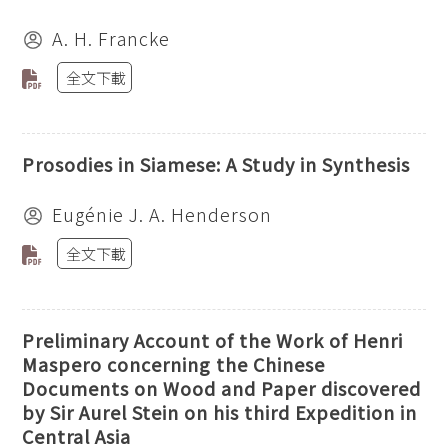
A. H. Francke
全文下載
Prosodies in Siamese: A Study in Synthesis
Eugénie J. A. Henderson
全文下載
Preliminary Account of the Work of Henri
Maspero concerning the Chinese
Documents on Wood and Paper discovered
by Sir Aurel Stein on his third Expedition in
Central Asia