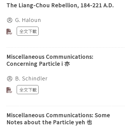
The Liang-Chou Rebellion, 184-221 A.D.
G. Haloun
全文下載
Miscellaneous Communications:
Concerning Particle i 亦
B. Schindler
全文下載
Miscellaneous Communications: Some
Notes about the Particle yeh 也