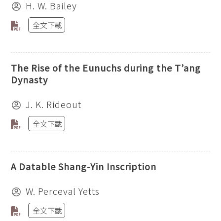
H. W. Bailey
全文下載
The Rise of the Eunuchs during the T’ang
Dynasty
J. K. Rideout
全文下載
A Datable Shang-Yin Inscription
W. Perceval Yetts
全文下載