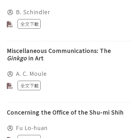
B. Schindler
全文下載
Miscellaneous Communications: The
Ginkgo
in Art
A. C. Moule
全文下載
Concerning the Office of the Shu-mi Shih
Fu Lo-huan