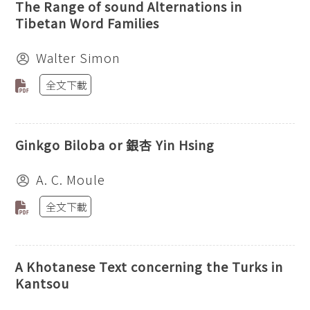
The Range of sound Alternations in
Tibetan Word Families
Walter Simon
全文下載
Ginkgo Biloba or 銀杏 Yin Hsing
A. C. Moule
全文下載
A Khotanese Text concerning the Turks in
Kantsou