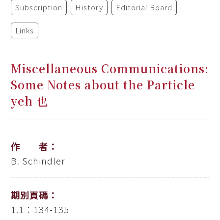
Subscription
History
Editorial Board
Links
Miscellaneous Communications:
Some Notes about the Particle
yeh 也
作 者：
B. Schindler
期別頁碼：
1.1：134-135