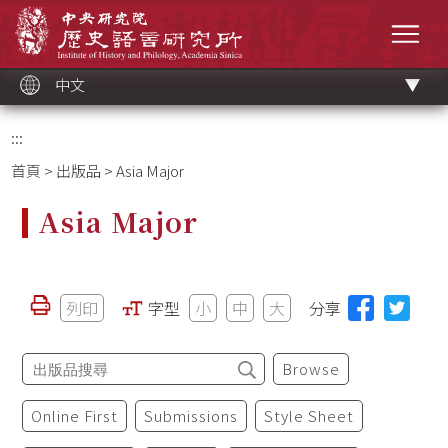
跳
中央研究院歷史語言研究所
到
選單
主
要
內
容
區
塊
中文
:::
首頁
>
出版品
> Asia Major
Asia Major
列印
字型
小
中
大
分享
Browse
Online First
Submissions
Style Sheet