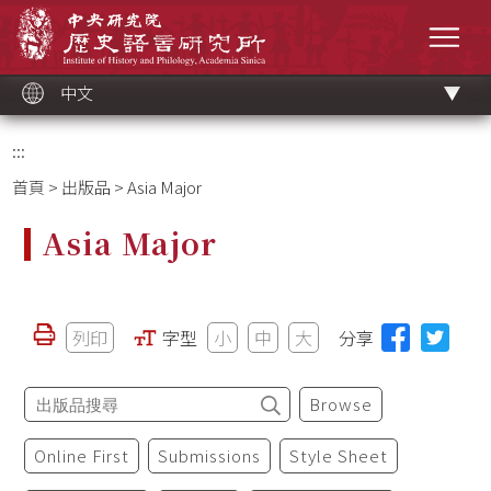
跳
中央研究院歷史語言研究所
到
選單
主
要
內
容
區
塊
中文
:::
首頁
>
出版品
> Asia Major
Asia Major
列印
字型
小
中
大
分享
Browse
Online First
Submissions
Style Sheet