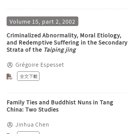
Volume 15, part 2, 2002
Criminalized Abnormality, Moral Etiology,
and Redemptive Suffering in the Secondary
Strata of the
Taiping jing
Grégoire Espesset
全文下載
Family Ties and Buddhist Nuns in Tang
China: Two Studies
Jinhua Chen