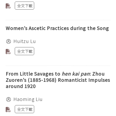
全文下載
Women’s Ascetic Practices during the Song
Huitzu Lu
全文下載
From Little Savages to
hen kai pan
: Zhou
Zuoren’s (1885-1968) Romanticist Impulses
around 1920
Haoming Liu
全文下載