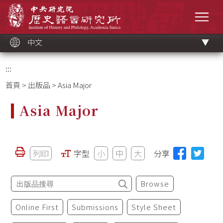
跳
中央研究院歷史語言研究所
到
選單
主
要
內
容
區
塊
中文
:::
首頁
>
出版品
> Asia Major
Asia Major
列印
字型
小
中
大
分享
Browse
Online First
Submissions
Style Sheet