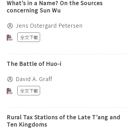
What’s in a Name? On the Sources
concerning Sun Wu
Jens Ostergard Petersen
全文下載
The Battle of Huo-i
David A. Graff
全文下載
Rural Tax Stations of the Late T’ang and
Ten Kingdoms