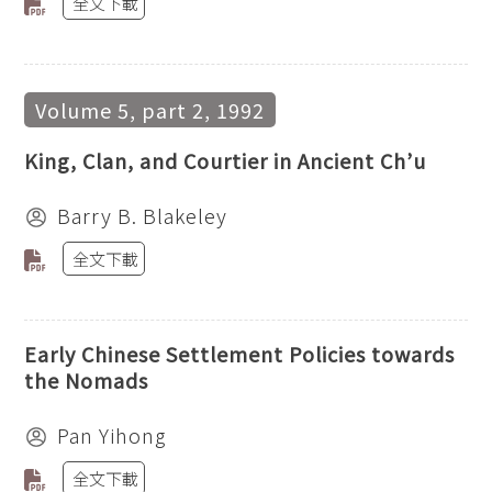
全文下載
Volume 5, part 2, 1992
King, Clan, and Courtier in Ancient Ch’u
Barry B. Blakeley
全文下載
Early Chinese Settlement Policies towards
the Nomads
Pan Yihong
全文下載