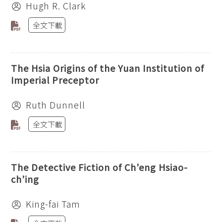
Hugh R. Clark
全文下載
The Hsia Origins of the Yuan Institution of
Imperial Preceptor
Ruth Dunnell
全文下載
The Detective Fiction of Ch’eng Hsiao-
ch’ing
King-fai Tam