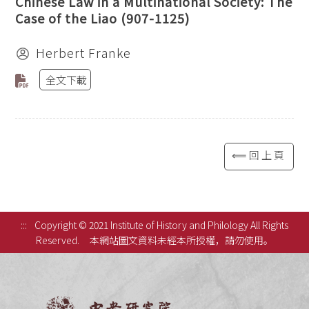
Chinese Law in a Multinational Society: The
Case of the Liao (907-1125)
Herbert Franke
全文下載
⟸回上頁
:::
Copyright © 2021 Institute of History and Philology All Rights
Reserved.
本網站圖文資料未經本所授權，請勿使用。
中央研究