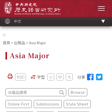
跳
中央研究院歷史語言研究所
到
選單
主
要
內
容
區
塊
中文
:::
首頁
>
出版品
> Asia Major
Asia Major
列印
字型
小
中
大
分享
Browse
Online First
Submissions
Style Sheet