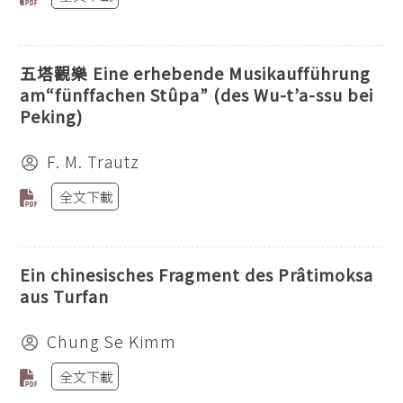
五塔觀樂 Eine erhebende Musikaufführung
am“fünffachen Stûpa” (des Wu-t’a-ssu bei
Peking)
F. M. Trautz
全文下載
Ein chinesisches Fragment des Prâtimoksa
aus Turfan
Chung Se Kimm
全文下載