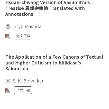
Hsüan-chwang Version of Vasumitra’s
Treatise 異部宗輪論 Translated with
Annotations
Jiryo Masuda
全文下載
The Application of a Few Canons of Textual
and Higher Criticism to Kâlidâsa’s
Sâkuntala
S. K. Belvalkar
全文下載