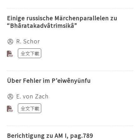
Einige russische Märchenparallelen zu
“Bhâratakadvâtrimsikâ”
R. Schor
全文下載
Über Fehler im P’eiwênyünfu
E. von Zach
全文下載
Berichtigung zu AM I, pag.789