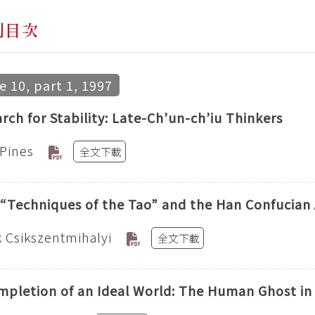
刊目次
 10, part 1, 1997
rch for Stability: Late-Ch’un-ch’iu Thinkers
 Pines
全文下載
s “Techniques of the Tao” and the Han Confucian
 Csikszentmihalyi
全文下載
pletion of an Ideal World: The Human Ghost in