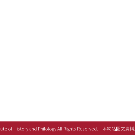
ute of History and Philology All Rights Reserved.
本網站圖文資料