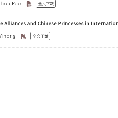
chou Poo
全文下載
e Alliances and Chinese Princesses in Internatio
Yihong
全文下載