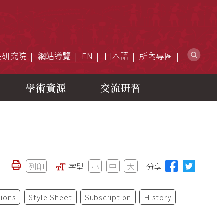
網
央研究院
網站導覽
EN
日本語
所內專區
學術資源
交流研習
列印
字型
小
中
大
分享
ions
Style Sheet
Subscription
History