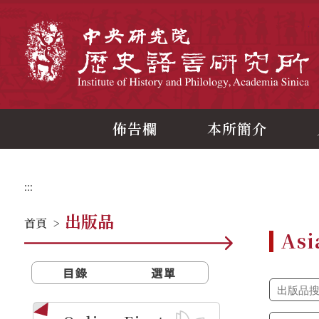
跳
到
主
中
要
內
容
區
塊
佈告欄
本所簡介
:::
出版品
首頁
>
Asi
目錄
選單