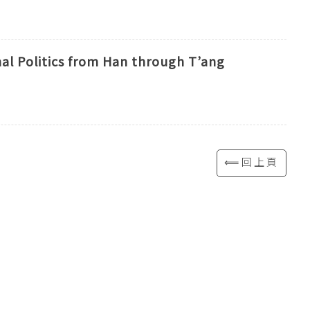
nal Politics from Han through T’ang
⟸回上頁