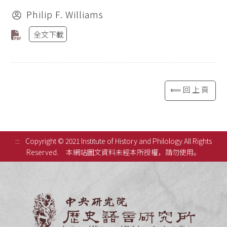
Philip F. Williams
全文下載
⟸回上頁
:::
Copyright © 2021 Institute of History and Philology All Rights
Reserved.
本網站圖文資料未經本所授權，請勿使用。
中央研究