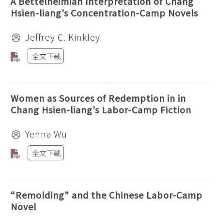
A Bettelheimian Interpretation of Chang
Hsien-liang’s Concentration-Camp Novels
Jeffrey C. Kinkley
全文下載
Women as Sources of Redemption in in
Chang Hsien-liang’s Labor-Camp Fiction
Yenna Wu
全文下載
“Remolding” and the Chinese Labor-Camp
Novel