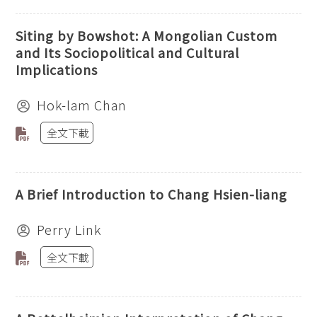
Siting by Bowshot: A Mongolian Custom
and Its Sociopolitical and Cultural
Implications
Hok-lam Chan
全文下載
A Brief Introduction to Chang Hsien-liang
Perry Link
全文下載