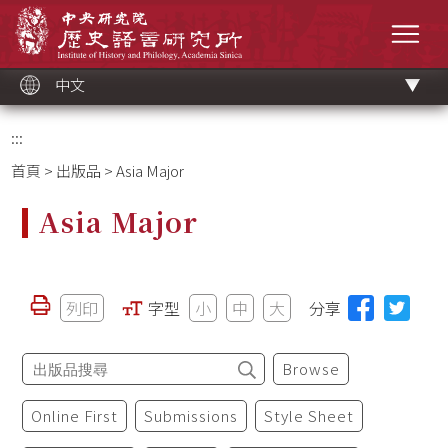
跳
中央研究院歷史語言研究所
到
選單
主
要
內
容
區
塊
中文
:::
首頁
>
出版品
> Asia Major
Asia Major
列印
字型
小
中
大
分享
Browse
Online First
Submissions
Style Sheet