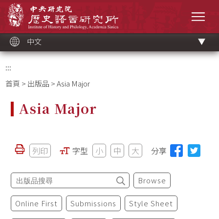
跳
中央研究院歷史語言研究所
到
選單
主
要
內
容
區
塊
中文
:::
首頁
>
出版品
> Asia Major
Asia Major
列印
字型
小
中
大
分享
Browse
Online First
Submissions
Style Sheet