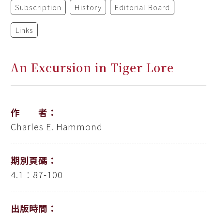
Subscription
History
Editorial Board
Links
An Excursion in Tiger Lore
作 者：
Charles E. Hammond
期別頁碼：
4.1：87-100
出版時間：