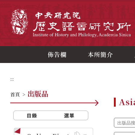
跳
到
主
中
要
內
容
區
塊
佈告欄
本所簡介
:::
出版品
首頁
>
Asi
目錄
選單