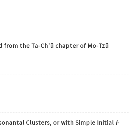
ed from the Ta-Ch’ü chapter of Mo-Tzü
nsonantal Clusters, or with Simple Initial
l
-