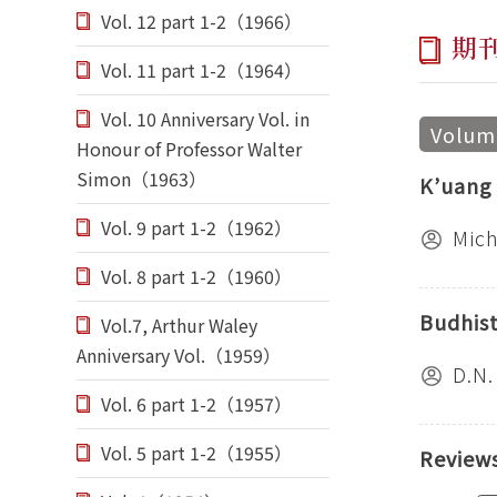
Vol. 12 part 1-2（1966）
期
Vol. 11 part 1-2（1964）
Vol. 10 Anniversary Vol. in
Volume
Honour of Professor Walter
Simon（1963）
K’uang 
Vol. 9 part 1-2（1962）
Mic
Vol. 8 part 1-2（1960）
Budhist
Vol.7, Arthur Waley
Anniversary Vol.（1959）
D.N.
Vol. 6 part 1-2（1957）
Vol. 5 part 1-2（1955）
Reviews