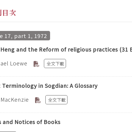
刊目次
 17, part 1, 1972
Heng and the Reform of religious practices (31 B
hael Loewe
全文下載
 Terminology in Sogdian: A Glossary
 MacKenzie
全文下載
 and Notices of Books