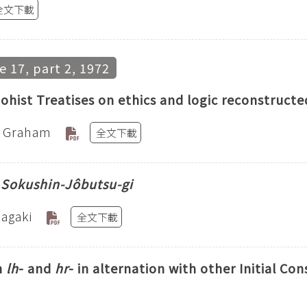
全文下載
 17, part 2, 1972
ohist Treatises on ethics and logic reconstruct
. Graham
全文下載
s
Sokushin-Jôbutsu-gi
nagaki
全文下載
n
lh
- and
hr
- in alternation with other Initial Co