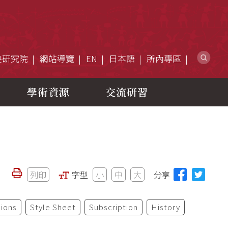
網
央研究院
網站導覽
EN
日本語
所內專區
學術資源
交流研習
列印
字型
小
中
大
分享
ions
Style Sheet
Subscription
History