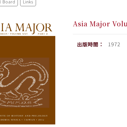
al Board
Links
Asia Major Volu
1972
出版時間：