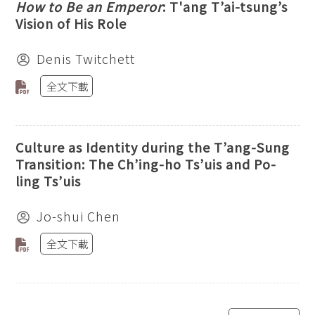
How to Be an Emperor
: T'ang T’ai-tsung’s
Vision of His Role
Denis Twitchett
全文下載
Culture as Identity during the T’ang-Sung
Transition: The Ch’ing-ho Ts’uis and Po-
ling Ts’uis
Jo-shui Chen
全文下載