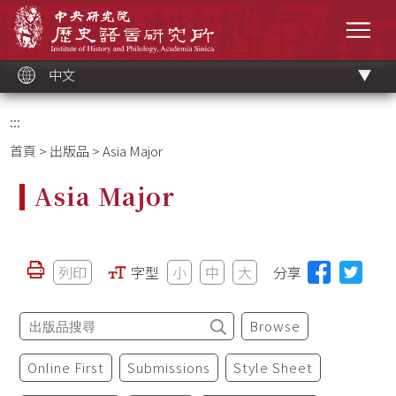
跳
中央研究院歷史語言研究所
到
選單
主
要
內
容
區
塊
中文
:::
首頁
>
出版品
> Asia Major
Asia Major
列印
字型
小
中
大
分享
Browse
Online First
Submissions
Style Sheet